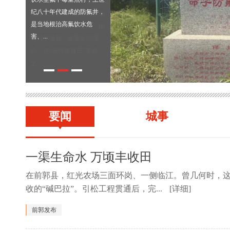
纪八十年代建成的防氟井，
是当地根治高氟饮水危
害、...
要闻
城事
一渠生命水 万顷丰收田
在前郭县，红光农场三面环岗、一侧临江。曾几何时，
收的“碱巴拉”。引松工程贯通后，完...
[详细]
前郭发布