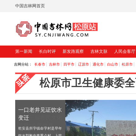
中国吉林网首页
第一新闻
长白时评
新发路观察
吉林文脉
人民会客厅
松原市卫生健康委全
一口老井见证饮水
变迁
乾安县所字镇命字村是早年
饮水型氟中毒重点村，上世